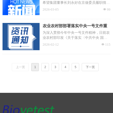
+畜牧业”发展
希望集团董事长刘永好在京做委员履职情况
沟通。围绕提振消费、发展“人工智能+畜牧
2026-03-05
99
넶
业”、乡村振兴带头人培养、构建高质量训
练数据体系等产业行业发展热点，刘永好今
年共提交八份提案。
农业农村部部署落实中央一号文件重
点工作
为深入贯彻今年中央一号文件精神，日前农
业农村部印发《关于落实〈中共中央 国务
院关于锚定农业农村现代化、扎实推进乡村
2026-02-12
115
넶
全面振兴的意见〉的实施意见》（以下简称
《实施意见》），部署8方面40项具体工作
举措，推动“三农”工作实现新发展新提升。
上一页
1
2
3
4
5
下一页