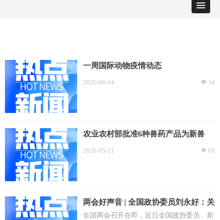
一周国际动物疫情动态
2026-06-04
34
넶
农业农村部批准6种兽药产品为新兽
药，批准7种兽药产品注册，批准6种
2026-05-21
69
넶
兽药产品变更注册
两会好声音 | 全国政协委员刘永好：关
注具身智能数据训练 推进“人工智能
全国两会召开在即，近日全国政协委员、新