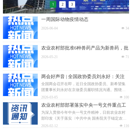
1
2
3
一周国际动物疫情动态
2026-06-04
넶
34
农业农村部批准6种兽药产品为新兽药，批
准7种兽药产品注册，批准6种兽药产品变
2026-05-21
넶
71
更注册
两会好声音 | 全国政协委员刘永好：关注
具身智能数据训练 推进“人工智能+畜牧
全国两会召开在即，近日全国政协委员、新希望集
业”发展
团董事长刘永好在京做委员履职情况沟通。围绕提
振消费、发展“人工智能+畜牧业”、乡村振兴带头人
2026-03-05
넶
100
培养、构建高质量训练数据体系等产业行业发展热
农业农村部部署落实中央一号文件重点工
点，刘永好今年共提交八份提案。
作
为深入贯彻今年中央一号文件精神，日前农业农村
部印发《关于落实〈中共中央 国务院关于锚定农业
农村现代化、扎实推进乡村全面振兴的意见〉的实
2026-02-12
넶
116
施意见》（以下简称《实施意见》），部署8方面40