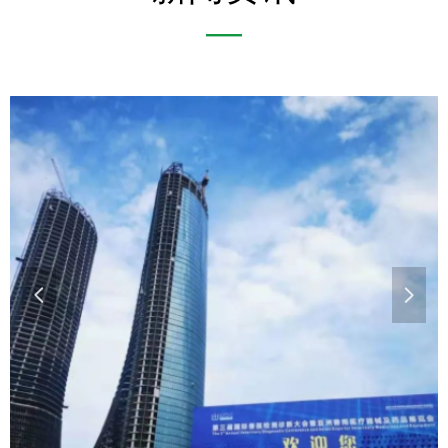
—
넳
넲