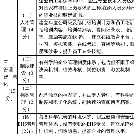
企业员工参保率
100%。企业专业技术人员达到
对国家有持证上岗要求的工种,在岗人员必须
（一）
的职业技能鉴定证书。
人才管
建立年度公司级及部门级培训计划
和
员工培
理（
4
括
培训内容、
培训签到表、提问记录表、培
分）
等。
鼓励
实施在线培训
，
建立在线教育平台
学习、模拟实践、在线考试、直播等功能，
度和效果，提升员工专业技能
。
（二）
三、
有科学的企业管理制度体系，包含但不限于
制度建
管理
决策机制、绩效考核、岗位职责、激励机制
设（
3
智慧
等。
分）
化
（三）
（
1
5
档案管
配备独立的档案室，并由专人管理。有
科学
分）
理（
2
制度和电子化系统，能快速的查阅所有档案
分）
（
四
）
具备科学完善的环境保护、职业健康和
安全
EHS管理
管理体系
，
设有专职的
EHS专员
。
建立系统
（2分）
理机制，消除隐患。提高企业的管理水平。