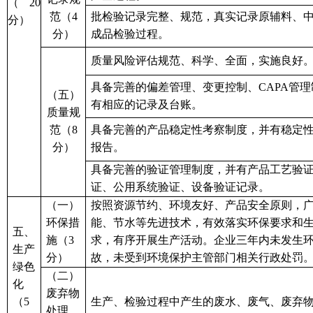
（
20
范
（
4
批检验记录完整、规范，真实记录原辅料、
分）
分）
成品检验过程。
质量风险评估规范、科学、全面，实施良好
具备完善的偏差管理、变更控制、
CAPA管
（
五
）
有相应的记录及台账。
质量规
范（
8
具备完善的产品稳定性考察制度，并有稳定
分）
报告。
具备完善的验证管理制度，并有产品工艺验
证、公用系统验证、设备验证记录。
（一）
按照资源节约、环境友好、产品安全原则，
环保措
能、节水等先进技术，有效落实环保要求
和
五、
施（
3
求
，
有序开展
生产活动
。
企业三年内
未发生
生产
分）
故，未受到环境保护主管部门相关行政处罚
绿色
（
二
）
化
废弃物
（
5
生产、检验过程中产生的废水、废气、废弃
处理