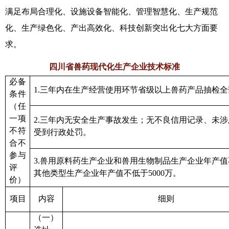
满足布局合理化、设施设备智能化、管理智慧化、生产规范
化、生产绿色化、产出高效化、科技创新突出化七大方面要
求。
四川省兽药现代化生产企业技术标准
必备
1.
三年内在生产经营使用环节
省级以上
兽药
产品抽检全
条件
（任
一项
2.三年内无安全生产事故发生
；
无不良信用记录、未涉
不符
受到行政处罚。
合不
参与
3.兽用原料药生产企业
和
兽用生物制品生产企业年产值
评
其他类型生产企业年产值不低于5000万。
价）
项
目
内
容
细
则
（一）