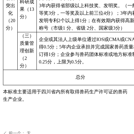
科研成
突出
3
年内获得省部级以上科技奖、发明奖。（
一
果（
13
化
等奖
3
分，一等奖及以上前三位
4
分）
；
3
年内
分）
（
20
发明专利
2个以上
得
1分；
在有效期内获得高
分）
称号（市级
1 分、省级
2
分、
国家级
3
分）
（
三
）
企业或其法人上级单位通过
IOS或CMA或CN
质量管
得
0.5分；
5年内
企业承担并完成国家兽药质量
理创新
订
得
1分；企业参与兽药团体标准或地方标准
（
2
0.25分，上限为0.5分。
分）
总
分
本标准主要适用于四川省内所有取得兽药生产许可证的兽药
生产企业。
前一个：
无
ꄴ