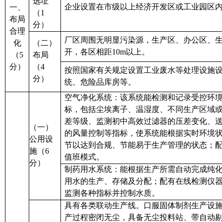
选址
企业设置在市级以上经济开发区或工业园区
一、
（
1
布局
分
）
合理
厂区周围无明显污染源
，
生产区、
办公
区
、
化
（二）
开，各区相距
1
0m以上。
（
5
布局
分）
（
4
按照国家有关规定设置工业废水等处理设施
分
）
统、危险品库房等
。
空气净化
系统：该系统能检测和记录受控环
标，包括尘埃离子、温湿度、不同生产区域
差等级、监测初中高效过滤器的压差变化、
（一）
的风量控制等指标，使系统能根据实时环境
公用设
节以达到合规、节能易于生产管理的状态
；
施（
6
值班
模式
。
分）
制药
用水系统：能根据
生产所需
自动完成纯
用
水
的
生产、存储及分配；配有在线检测仪
监测
各种指标并控制水质。
具有各类联动生产线。口服固体制剂生产设
产过程密闭无尘，具备无尘投料站、带自动