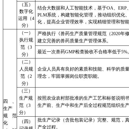
（
五
）
结合大数据和人工智能技术，基于
OA、ERP
数字化
PLM系统，构建智能化
管理
，推动组织优化
运用（
4
化，提高企业管理效率，实现精细管理和智
分）
（一）
严格执行《
兽药生产质量
管理规范
（
2020年
执行规
建立完善的
兽药
质量
生产
管理体系。
范
（
3
最近一次兽药
GMP检查验收不合格率低于5%
分）
（
二
）
人员规
企业人员具有良好的素质和技能、科学的质
范
（
2
理念，牢固掌握岗位职责职能。
分）
（
三
）
生产规
按照
农业农村部批准的
生产工艺和标签说明
四、
范
（
3
生产前、生产中和生产后全过程规范组织生
生产
分）
规范
批生产记录（含批包装记录）完整、规范，
（
四
）
化
产全过程
。
记录规