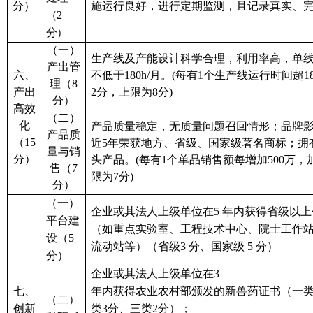
分）
施运行
良好
，进行定期监测，且记录真实、
（
2
分）
（一）
生产线及
产能设计
科学
合理
，
利用
率
高，
单
产出管
六
、
不低于
1
8
0h/月。(每有1个
生产线运行时间超
1
理（
8
产出
2
分，上限为
8
分
)
分）
高效
（二）
化
产品质量稳定，无质量问题召回情形；品牌
产品质
（
15
近
5年荣获地方、省级、国家级著名商标
；
拥
量与销
分）
头产品。
(每有1个单品销售额每增加500万，
售（
7
限为
7
分
)
分）
（
一
）
企业或其法人上级单位在
5 年内获得省级以
平台建
（如重点实验室、工程技术中心、院士工作
设（
5
流动站
等
）（省级
3 分、国家级 5 分）
分）
企业或其法人上级单位在
3
七
、
年内获得农业农村部颁发的新
兽药
证书（
一
（
二
）
创新
类
3
分、三类
2
分）
；